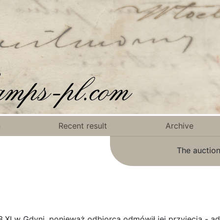
n
Recent result
Archive
The auction
.XI w Gdyni, ponieważ odbiorca odmówił jej przyjęcia - ad