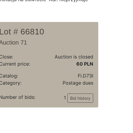
Lot # 66810
Auction 71
Close:
Auction is closed
Current price:
60 PLN
Catalog:
Fi.D73I
Category:
Postage dues
Number of bids:
1
Bid history