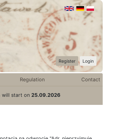
Register
Login
Regulation
Contact
 will start on
25.09.2026
notacja na odwrocie "Adr. nieprzyjmuje