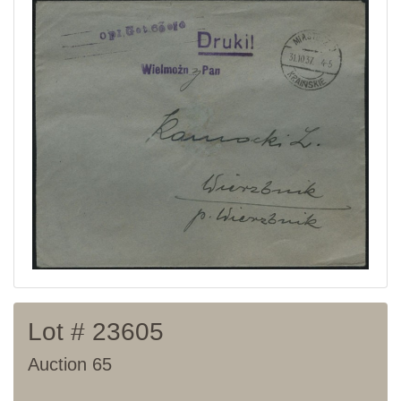
Current auction
Recent result
Archive
Regulation
Contact
Lot # 23605
Auction 65