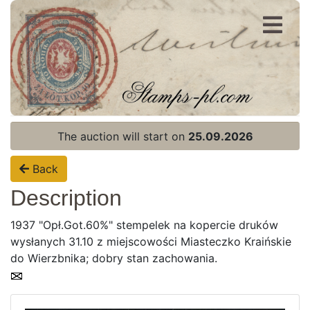
Register
Login
The auction will start on
25.09.2026
Back
Description
1937 "Opł.Got.60%" stempelek na kopercie druków
wysłanych 31.10 z miejscowości Miasteczko Kraińskie
do Wierzbnika; dobry stan zachowania.
Home page