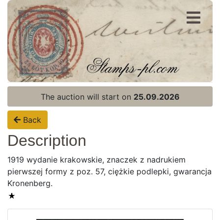
Register
Login
The auction will start on
25.09.2026
Back
Description
1919 wydanie krakowskie, znaczek z nadrukiem
pierwszej formy z poz. 57, ciężkie podlepki, gwarancja
Kronenberg.