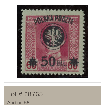
Home page
Current auction
Recent result
Archive
Regulation
Contact
Lot # 28765
Auction 56