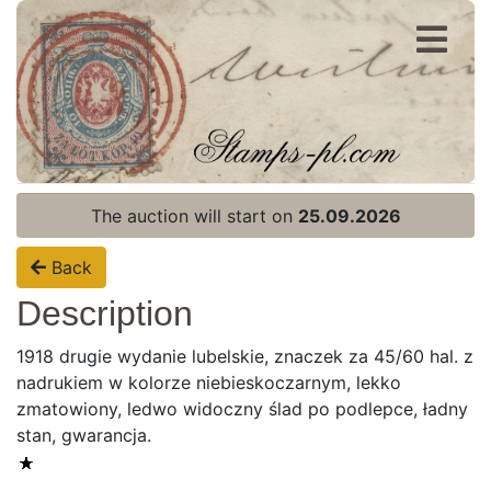
Register
Login
The auction will start on
25.09.2026
Back
Description
1918 drugie wydanie lubelskie, znaczek za 45/60 hal. z
nadrukiem w kolorze niebieskoczarnym, lekko
zmatowiony, ledwo widoczny ślad po podlepce, ładny
stan, gwarancja.