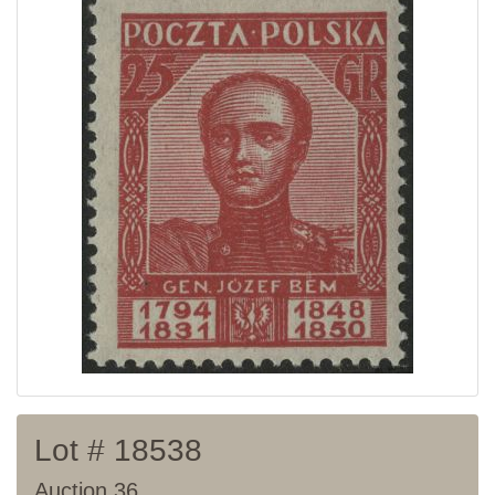
Home page
Current auction
Recent result
Archive
Regulation
Contact
Lot # 18538
Auction 36