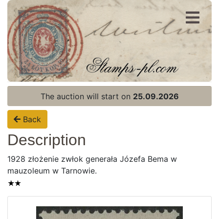
Register
Login
The auction will start on
25.09.2026
Back
Description
1928 złożenie zwłok generała Józefa Bema w
mauzoleum w Tarnowie.