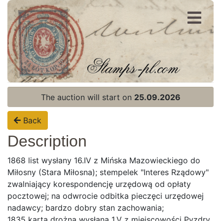
Register
Login
The auction will start on
25.09.2026
Back
Description
1868 list wysłany 16.IV z Mińska Mazowieckiego do
Miłosny (Stara Miłosna); stempelek "Interes Rządowy"
zwalniający korespondencję urzędową od opłaty
pocztowej; na odwrocie odbitka pieczęci urzędowej
nadawcy; bardzo dobry stan zachowania;
1835 karta drożna wysłana 1.V z miejscowości Pyzdry