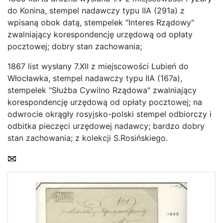
do Konina, stempel nadawczy typu IIA (291a) z
wpisaną obok datą, stempelek "Interes Rządowy"
zwalniający korespondencję urzędową od opłaty
pocztowej; dobry stan zachowania;
1867 list wysłany 7.XII z miejscowości Lubień do
Home page
Włocławka, stempel nadawczy typu IIA (167a),
Current auction
stempelek "Służba Cywilno Rządowa" zwalniający
korespondencję urzędową od opłaty pocztowej; na
Recent result
odwrocie okrągły rosyjsko-polski stempel odbiorczy i
Archive
odbitka pieczęci urzędowej nadawcy; bardzo dobry
stan zachowania; z kolekcji S.Rosińskiego.
Regulation
Contact