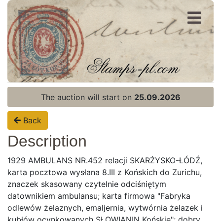
Register
Login
The auction will start on
25.09.2026
Back
Description
1929 AMBULANS NR.452 relacji SKARŻYSKO-ŁÓDŹ,
karta pocztowa wysłana 8.III z Końskich do Zurichu,
znaczek skasowany czytelnie odciśniętym
datownikiem ambulansu; karta firmowa "Fabryka
odlewów żelaznych, emaljernia, wytwórnia żelazek i
kubłów ocynkowanych SŁOWIANIN Końskie"; dobry