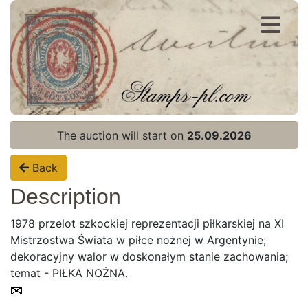
Register
Login
The auction will start on
25.09.2026
Back
Description
1978 przelot szkockiej reprezentacji piłkarskiej na XI
Mistrzostwa Świata w piłce nożnej w Argentynie;
dekoracyjny walor w doskonałym stanie zachowania;
temat - PIŁKA NOŻNA.