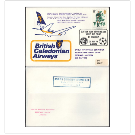
Home page
Current auction
Recent result
Archive
Regulation
Contact