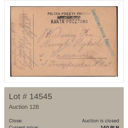
Current auction
Recent result
Archive
Regulation
Contact
Lot # 14545
Auction 128
Close:
Auction is closed
Current price:
140 PLN