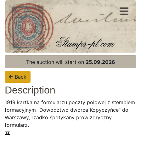
Register
Login
The auction will start on
25.09.2026
Back
Description
1919 kartka na formularzu poczty polowej z stemplem
formacyjnym "Dowództwo dworca Kopyczyńce" do
Warszawy, rzadko spotykany prowizoryczny
formularz.
Home page