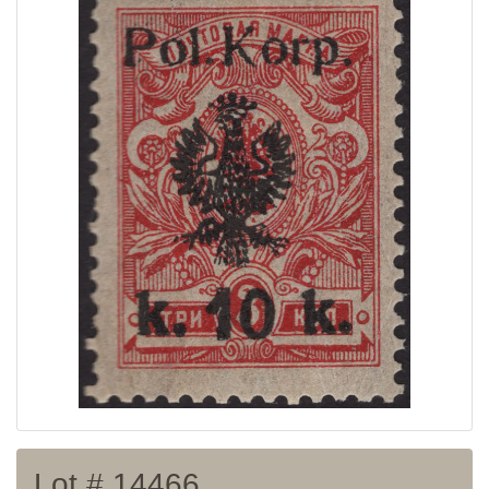
Home page
Current auction
Recent result
Archive
Regulation
Contact
Lot # 14466