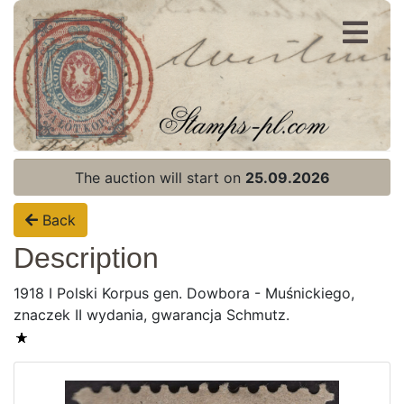
Register
Login
The auction will start on
25.09.2026
Back
Description
1918 I Polski Korpus gen. Dowbora - Muśnickiego,
znaczek II wydania, gwarancja Schmutz.