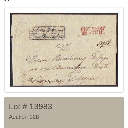
Current auction
Recent result
Archive
Regulation
Contact
Lot # 13983
Auction 128