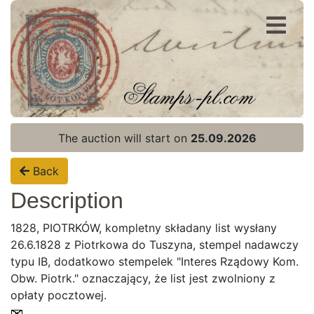
Register
Login
The auction will start on
25.09.2026
Back
Description
1828, PIOTRKÓW, kompletny składany list wysłany
26.6.1828 z Piotrkowa do Tuszyna, stempel nadawczy
typu IB, dodatkowo stempelek "Interes Rządowy Kom.
Obw. Piotrk." oznaczający, że list jest zwolniony z
opłaty pocztowej.
Home page