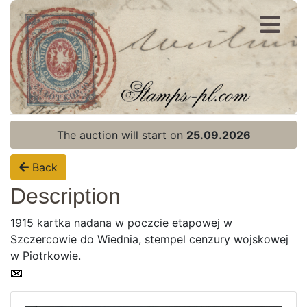
Register
Login
The auction will start on
25.09.2026
Back
Description
1915 kartka nadana w poczcie etapowej w
Szczercowie do Wiednia, stempel cenzury wojskowej
w Piotrkowie.
Home page