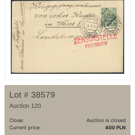
Current auction
Recent result
Archive
Regulation
Contact
Lot # 38579
Auction 120
Close:
Auction is closed
Current price:
400 PLN