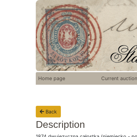
Home page
Current auctio
Back
Description
1874 dwujęzyczna całostka (niemiecko - 