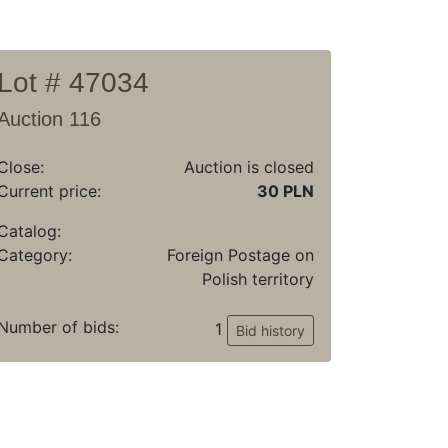
Lot # 47034
Auction 116
Close:
Auction is closed
Current price:
30 PLN
Catalog:
Category:
Foreign Postage on
Polish territory
Number of bids:
1
Bid history