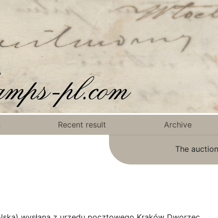
n
Recent result
Archive
The auction
polska) wysłana z urzędu pocztowego Kraków Dworzec.