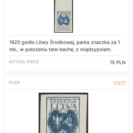
1920 godło Litwy Środkowej, parka znaczka za 1
mk., w położeniu tete-beche, z międzypolem.
15 PLN
11377
Home page
Current auction