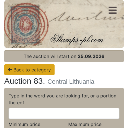
Register
Login
The auction will start on
25.09.2026
Back to category
Auction 83.
Central Lithuania
Type in the word you are looking for, or a portion
thereof
Minimum price
Maximum price