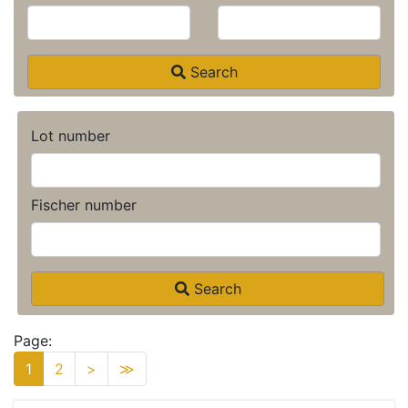
Search
Lot number
Fischer number
Search
Page:
1
2
>
≫