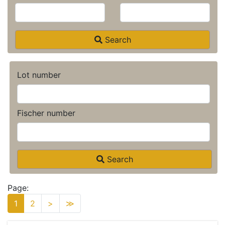
Search
Lot number
Fischer number
Search
Page:
1
2
>
≫