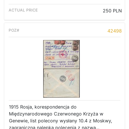
250 PLN
42498
1915 Rosja, korespondencja do
Międzynarodowego Czerwonego Krzyża w
Genewie, list polecony wysłany 10.4 z Moskwy,
zagraniczna nalepka polecenia z nazwą...