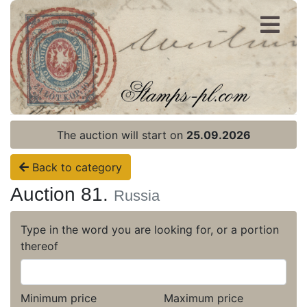
Register
Login
The auction will start on
25.09.2026
Back to category
Auction 81.
Russia
Type in the word you are looking for, or a portion
thereof
Minimum price
Maximum price