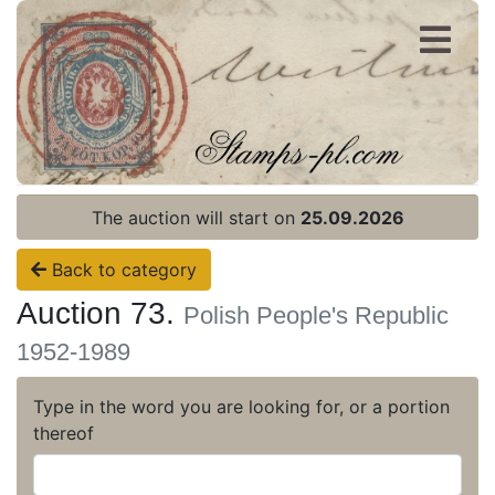
Register
Login
The auction will start on
25.09.2026
Back to category
Auction 73.
Polish People's Republic
1952-1989
Type in the word you are looking for, or a portion
thereof