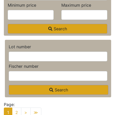
Minimum price
Maximum price
Search
Lot number
Fischer number
Search
Page:
1
2
>
≫