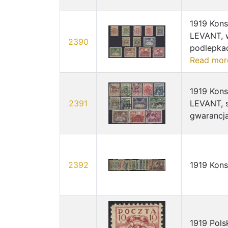
1919 Kons
LEVANT, w
2390
podlepkac
Read mor
1919 Kons
2391
LEVANT, s
gwarancj
2392
1919 Kons
1919 Pols