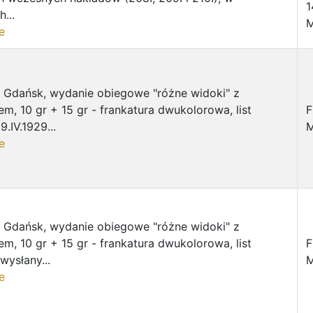
1
...
M
e
 Gdańsk, wydanie obiegowe "różne widoki" z
em, 10 gr + 15 gr - frankatura dwukolorowa, list
F
.IV.1929...
M
e
 Gdańsk, wydanie obiegowe "różne widoki" z
em, 10 gr + 15 gr - frankatura dwukolorowa, list
F
wysłany...
M
e