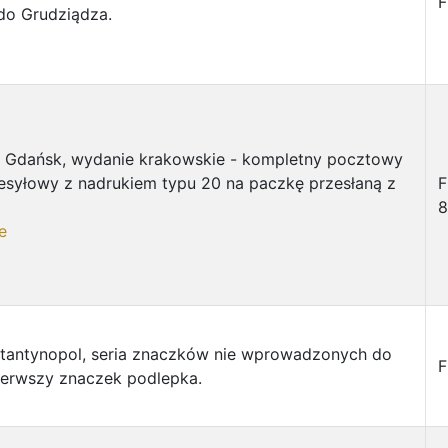
F
do Grudziądza.
t Gdańsk, wydanie krakowskie - kompletny pocztowy
esyłowy z nadrukiem typu 20 na paczkę przesłaną z
F
8
e
stantynopol, seria znaczków nie wprowadzonych do
F
ierwszy znaczek podlepka.