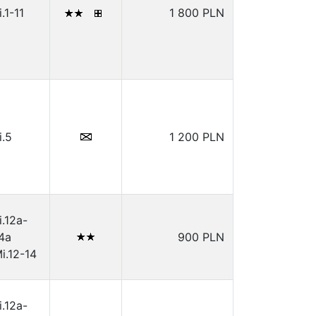
i.1-11
1 800 PLN
i.5
1 200 PLN
i.12a-
4a
900 PLN
i.12-14
i.12a-