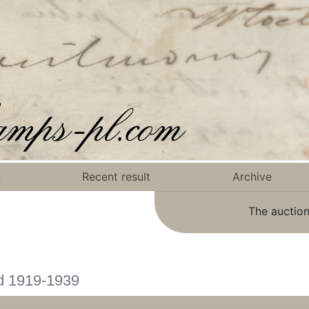
n
Recent result
Archive
The auction
ad 1919-1939