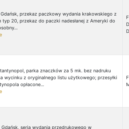
t Gdańsk, przekaz paczkowy wydania krakowskiego z
F
 typ 20, przekaz do paczki nadesłanej z Ameryki do
D
osobny...
D
e
tantynopol, parka znaczków za 5 mk. bez nadruku
 wycinku z oryginalnego listu użytkowego; przesyłki
F
tynopola opłacone...
M
e
t Gdańsk, seria wydania przedrukowego w