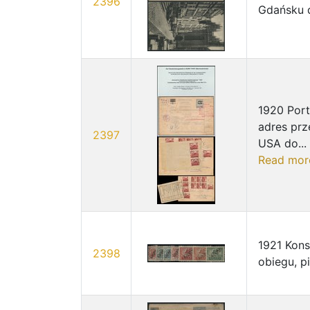
2396
Gdańsku 
1920 Por
adres prz
2397
USA do...
Read mor
1921 Kon
2398
obiegu, p