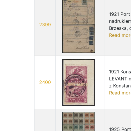
1921 Por
nadrukiem
2399
Brzeska, 
Read mor
1921 Kons
LEVANT na
2400
z Konstan
Read mor
1925 Por