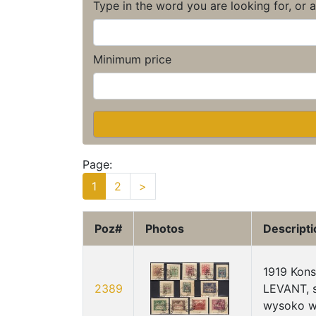
Type in the word you are looking for, or 
Minimum price
Page:
1
2
>
Poz#
Photos
Descripti
1919 Kons
2389
LEVANT, s
wysoko wy