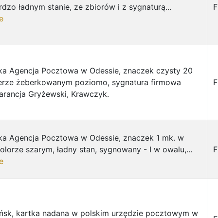
rdzo ładnym stanie, ze zbiorów i z sygnaturą...
F
e
ka Agencja Pocztowa w Odessie, znaczek czysty 20
ierze żeberkowanym poziomo, sygnatura firmowa
F
arancja Gryżewski, Krawczyk.
ka Agencja Pocztowa w Odessie, znaczek 1 mk. w
olorze szarym, ładny stan, sygnowany - I w owalu,...
F
e
ńsk, kartka nadana w polskim urzędzie pocztowym w