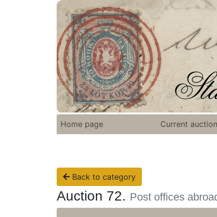
Home page
Current auctio
Back to category
Auction 72.
Post offices abro