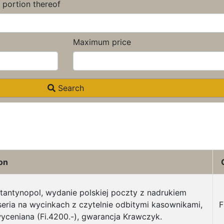
a portion thereof
Maximum price
Search
on
tantynopol, wydanie polskiej poczty z nadrukiem
eria na wycinkach z czytelnie odbitymi kasownikami,
F
ceniana (Fi.4200.-), gwarancja Krawczyk.