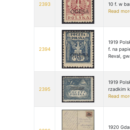
2393
10 f. w ba
Read mor
1919 Pols
2394
f. na pap
Reval, gw
1919 Pols
2395
rzadkim k
Read mor
1920 Gda