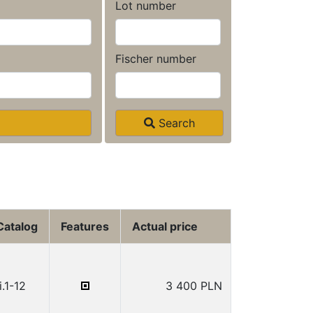
Lot number
Fischer number
Search
Catalog
Features
Actual price
i.1-12
3 400 PLN