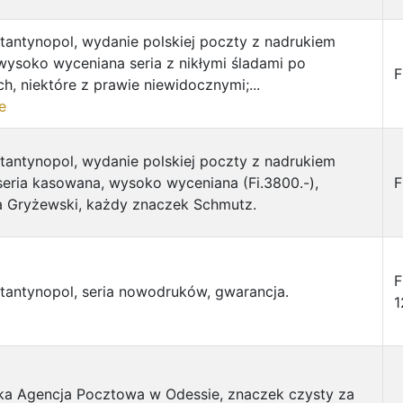
tantynopol, wydanie polskiej poczty z nadrukiem
ysoko wyceniana seria z nikłymi śladami po
F
h, niektóre z prawie niewidocznymi;...
e
tantynopol, wydanie polskiej poczty z nadrukiem
eria kasowana, wysoko wyceniana (Fi.3800.-),
F
a Gryżewski, każdy znaczek Schmutz.
F
tantynopol, seria nowodruków, gwarancja.
ka Agencja Pocztowa w Odessie, znaczek czysty za