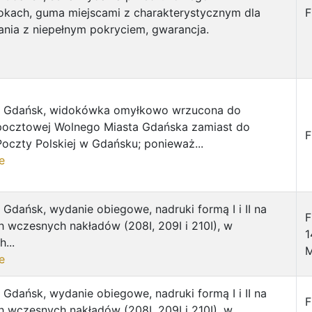
kach, guma miejscami z charakterystycznym dla
F
nia z niepełnym pokryciem, gwarancja.
t Gdańsk, widokówka omyłkowo wrzucona do
 pocztowej Wolnego Miasta Gdańska zamiast do
F
Poczty Polskiej w Gdańsku; ponieważ...
e
 Gdańsk, wydanie obiegowe, nadruki formą I i II na
F
 wczesnych nakładów (208I, 209I i 210I), w
1
...
M
e
 Gdańsk, wydanie obiegowe, nadruki formą I i II na
F
 wczesnych nakładów (208I, 209I i 210I), w