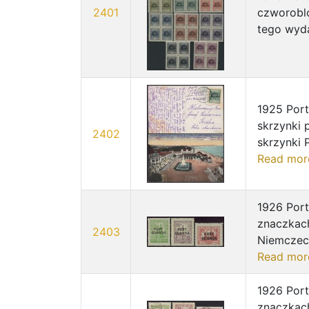
2401
czworoblo
tego wyda
1925 Por
skrzynki
2402
skrzynki 
Read mor
1926 Port
znaczkach
2403
Niemczech
Read mor
1926 Port
znaczkach