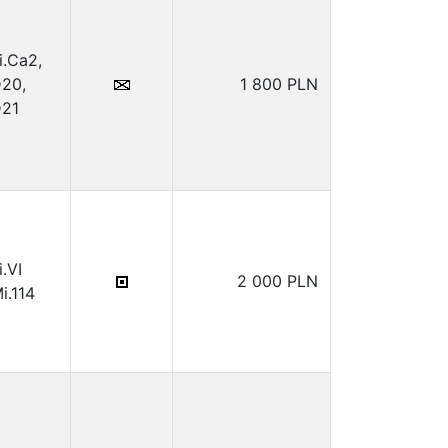
i.Ca2,
20,
1 800 PLN
21
i.VI
2 000 PLN
i.114