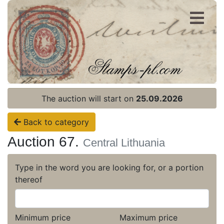
Register
Login
The auction will start on
25.09.2026
Back to category
Auction 67.
Central Lithuania
Type in the word you are looking for, or a portion
thereof
Minimum price
Maximum price