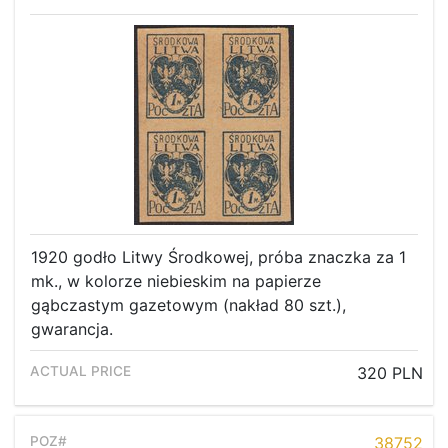
1920 godło Litwy Środkowej, próba znaczka za 1
mk., w kolorze niebieskim na papierze
gąbczastym gazetowym (nakład 80 szt.),
gwarancja.
320 PLN
38752