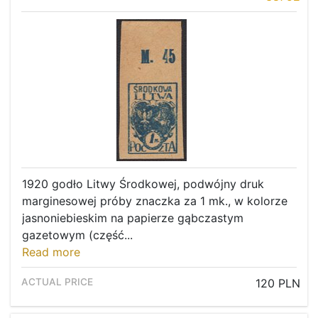
1920 godło Litwy Środkowej, podwójny druk
marginesowej próby znaczka za 1 mk., w kolorze
jasnoniebieskim na papierze gąbczastym
gazetowym (część...
Read more
Home page
120 PLN
Current auction