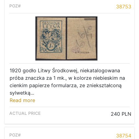
Recent result
38753
Archive
Regulation
Contact
1920 godło Litwy Środkowej, niekatalogowana
próba znaczka za 1 mk., w kolorze niebieskim na
cienkim papierze formularza, ze zniekształconą
sylwetką...
Read more
240 PLN
38754