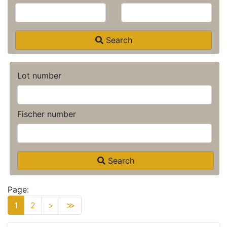
Search
Lot number
Fischer number
Search
Page:
1
2
>
≫