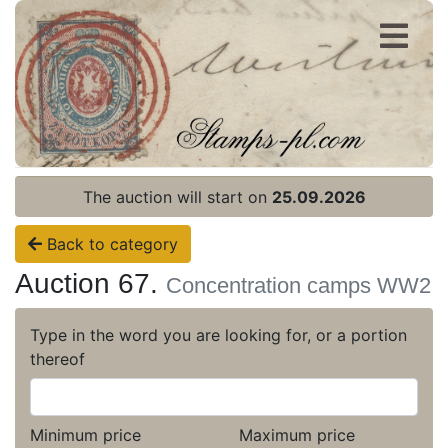
Register
Login
The auction will start on
25.09.2026
Back to category
Auction 67.
Concentration camps WW2
Type in the word you are looking for, or a portion
thereof
Minimum price
Maximum price