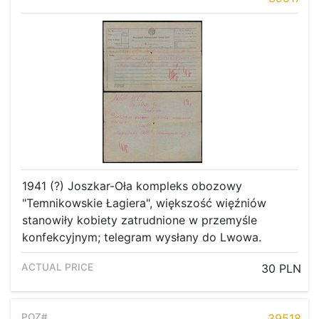
1941 (?) Joszkar-Oła kompleks obozowy
"Temnikowskie Łagiera", większość więźniów
stanowiły kobiety zatrudnione w przemyśle
konfekcyjnym; telegram wysłany do Lwowa.
Home page
30 PLN
Current auction
39518