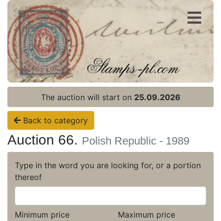
Register
Login
The auction will start on
25.09.2026
Back to category
Auction 66.
Polish Republic - 1989
Type in the word you are looking for, or a portion
thereof
Minimum price
Maximum price