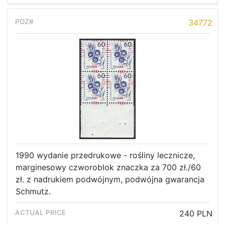
34772
1990 wydanie przedrukowe - rośliny lecznicze,
marginesowy czworoblok znaczka za 700 zł./60
zł. z nadrukiem podwójnym, podwójna gwarancja
Home page
Schmutz.
Current auction
240 PLN