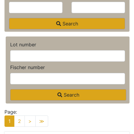
Search
Lot number
Fischer number
Search
Page:
1
2
>
≫