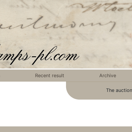
n
Recent result
Archive
The auction