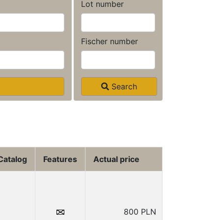
Lot number
Fischer number
Search
Catalog
Features
Actual price
800 PLN