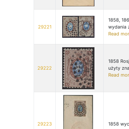
1858, 186
29221
wydania 
Read mo
1858 Ros
29222
użyty zna
Read mo
29223
1858 wyci