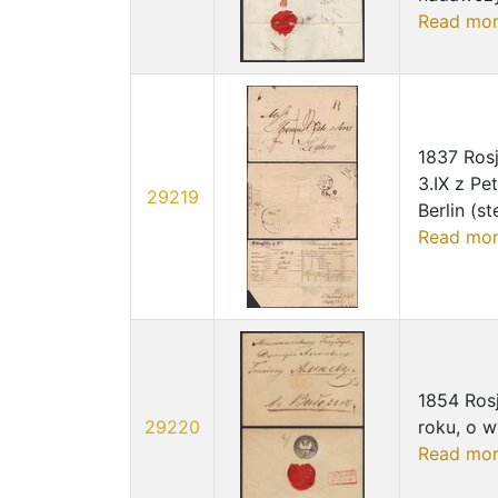
Read mo
1837 Rosj
3.IX z Pe
29219
Berlin (st
Read mo
1854 Rosj
29220
roku, o 
Read mo