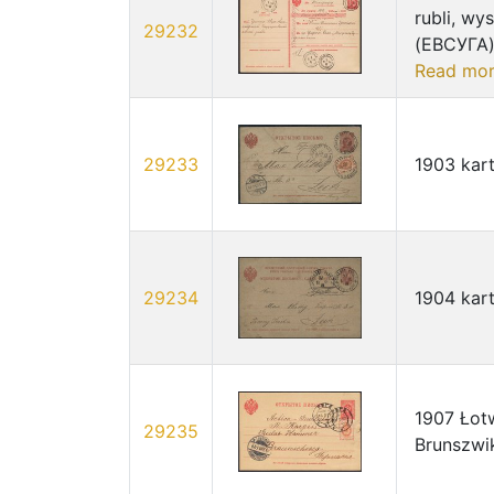
rubli, wy
29232
(ЕВСУГА) 
Read mo
29233
1903 kar
29234
1904 kar
1907 Łot
29235
Brunszwi