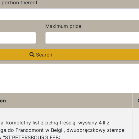
a portion thereof
Maximum price
Search
ion
a, kompletny list z pełną treścią, wysłany 4.II z
rga do Francomont w Belgii, dwuobrączkowy stempel
 "ST.PETERSBOURG FEB:...