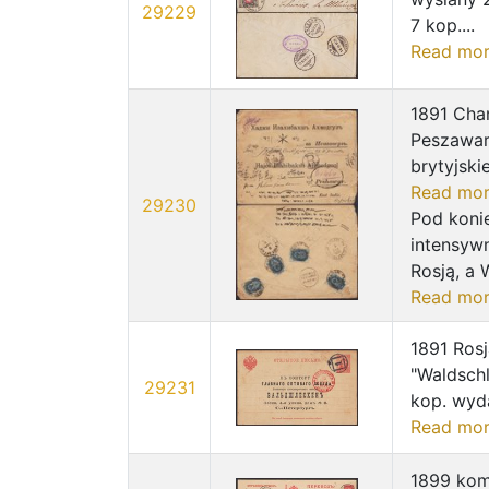
29229
7 kop....
Read mo
1891 Chan
Peszawar
brytyjski
Read mo
29230
Pod konie
intensywn
Rosją, a W
Read mo
1891 Rosj
"Waldsch
29231
kop. wyda
Read mo
1899 kom