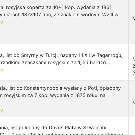
a, rosyjska koperta za 10+1 kop. wydania z 1861
wymiarach 137x107 mm, ze znakiem wodnym Wz.II w...
M
re
a, list do Smyrny w Turcji, nadany 14.XII w Taganrogu,
M
rzadkimi znaczkami rosyjskim za 1, 5 i bardzo...
2
re
ja, list do Konstantynopola wysłany z Poti, opłacony
 rosyjskim za 7 kop. wydania z 1875 roku, na
.
re
nia, list polecony do Davos Platz w Szwajcarii,
7.I z Revala (Tallin), opłacony znaczkami rosyjskim za