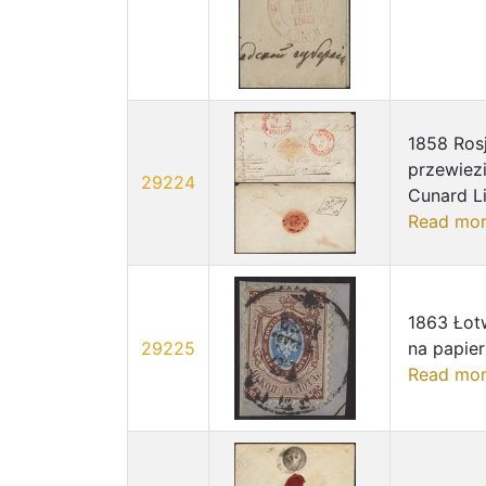
1858 Rosj
przewiez
29224
Cunard Li
Read mo
1863 Łotw
29225
na papie
Read mo