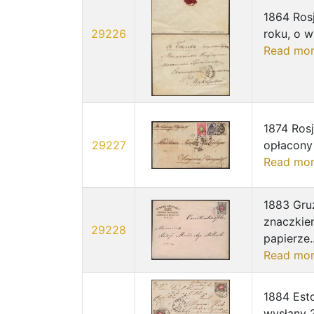
1864 Rosj
29226
roku, o 
Read mo
1874 Rosj
29227
opłacony 
Read mo
1883 Gruz
znaczkiem
29228
papierze..
Read mo
1884 Esto
wysłany 2