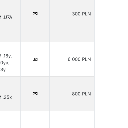
300 PLN
i.U7A
i.18y,
6 000 PLN
0ya,
23y
800 PLN
Mi.25x