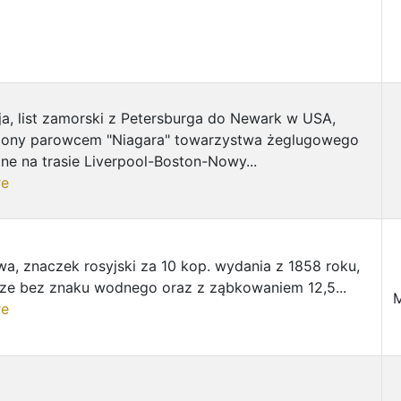
a, list zamorski z Petersburga do Newark w USA,
iony parowcem "Niagara" towarzystwa żeglugowego
ne na trasie Liverpool-Boston-Nowy...
re
a, znaczek rosyjski za 10 kop. wydania z 1858 roku,
rze bez znaku wodnego oraz z ząbkowaniem 12,5...
re