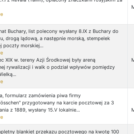
re
at Buchary, list polecony wysłany 8.IX z Buchary do
u, drogą lądową, a następnie morską, stempelek
ej poczty morskiej...
re
c XIX w. tereny Azji Środkowej były areną
M
ej rywalizacji i walk o podział wpływów pomiędzy
ielką...
re
a, formularz zamówienia piwa firmy
lösschen" przygotowany na karcie pocztowej za 3
nia z 1889, wysłany 15.V lokalnie...
M
re
pletny blankiet przekazu pocztowego na kwotę 100