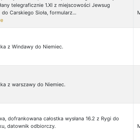
słany telegraficznie 1.XI z miejscowości Jewsug
do Carskiego Sioła, formularz...
re
tka z Windawy do Niemiec.
tka z warszawy do Niemiec.
wa, dofrankowana całostka wysłana 16.2 z Rygi do
ku, datownik odbiorczy.
M