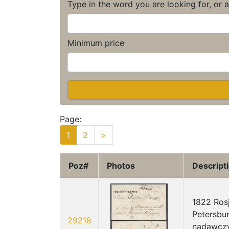
Type in the word you are looking for, or 
Minimum price
Page:
1
2
>
Poz#
Photos
Descript
1822 Rosj
Petersbu
29218
nadawczy