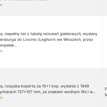
re
a, niepełny list z tabelą notowań giełdowych, wysłany
tersburga do Livorno (Leghorn) we Włoszech, przez
empelek...
re
a, rosyjska koperta za 10+1 kop. wydania z 1849
F
wymiarach 137x107 mm, ze znakiem wodnym Wz.I w...
re