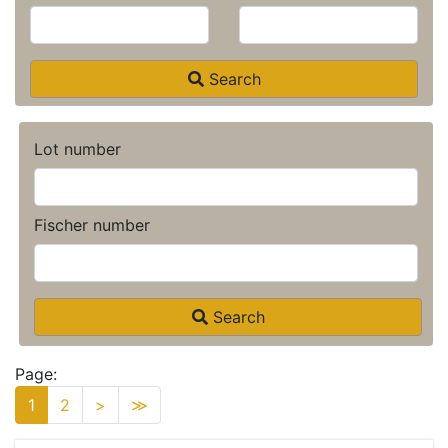
Search
Lot number
Fischer number
Search
Page:
1
2
>
≫