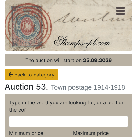
Register
Login
The auction will start on
25.09.2026
Back to category
Auction 53.
Town postage 1914-1918
Type in the word you are looking for, or a portion
thereof
Minimum price
Maximum price