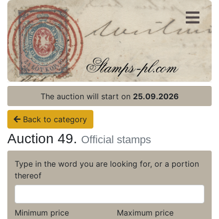
Register
Login
The auction will start on
25.09.2026
Back to category
Auction 49.
Official stamps
Type in the word you are looking for, or a portion
thereof
Minimum price
Maximum price