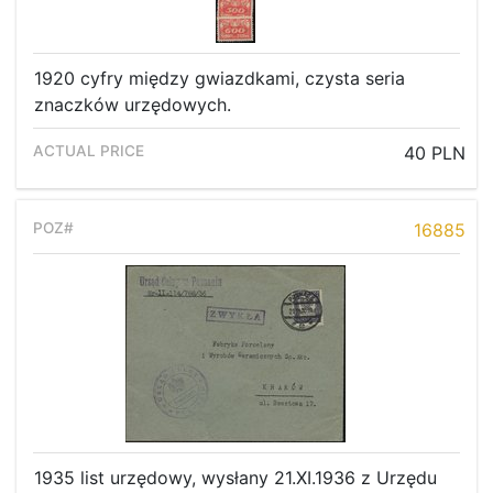
Current auction
Recent result
1920 cyfry między gwiazdkami, czysta seria
Archive
znaczków urzędowych.
Regulation
40 PLN
Contact
16885
1935 list urzędowy, wysłany 21.XI.1936 z Urzędu