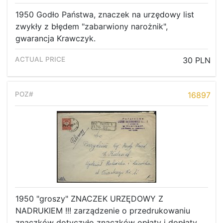
1950 Godło Państwa, znaczek na urzędowy list
zwykły z błędem "zabarwiony narożnik",
gwarancja Krawczyk.
30 PLN
16897
1950 "groszy" ZNACZEK URZĘDOWY Z
NADRUKIEM !!! zarządzenie o przedrukowaniu
znaczków dotyczyło znaczków opłaty i dopłaty,