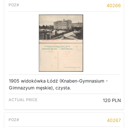
40266
1905 widokówka Łódź (Knaben-Gymnasium -
Gimnazyum męskie), czysta.
120 PLN
Home page
Current auction
40267