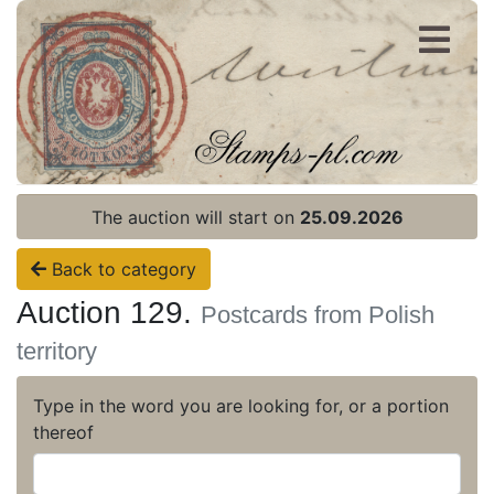
Register
Login
The auction will start on
25.09.2026
Back to category
Auction 129.
Postcards from Polish
territory
Type in the word you are looking for, or a portion
thereof