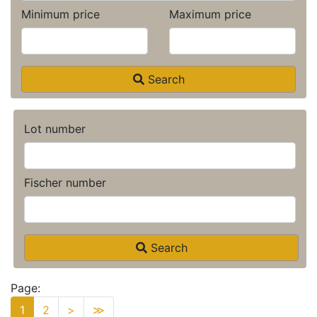
Minimum price
Maximum price
Search
Lot number
Fischer number
Search
Page:
1
2
>
≫