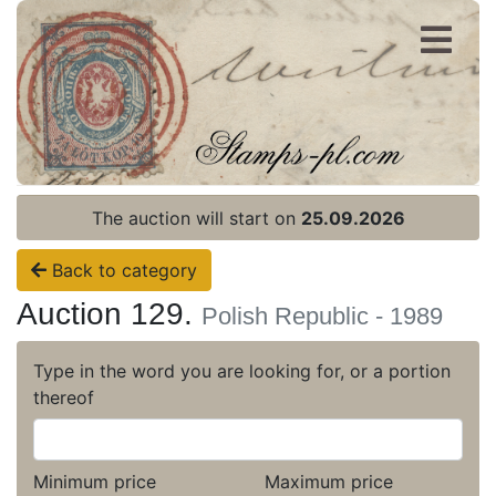
Register
Login
The auction will start on
25.09.2026
Back to category
Auction 129.
Polish Republic - 1989
Type in the word you are looking for, or a portion
thereof
Minimum price
Maximum price