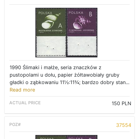
1990 Ślimaki i małże, seria znaczków z
pustopolami u dołu, papier żółtawobiały gruby
gładki o ząbkowaniu 11½:11¾; bardzo dobry stan...
Read more
150 PLN
37554