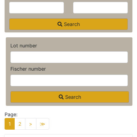
Search
Lot number
Fischer number
Search
Page:
1
2
>
≫