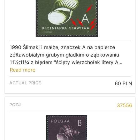
1990 Ślimaki i małże, znaczek A na papierze
żółtawobiałym grubym gładkim o ząbkowaniu
11½:11¾ z błędem "ścięty wierzchołek litery A...
Read more
60 PLN
37556