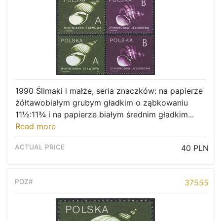
1990 Ślimaki i małże, seria znaczków: na papierze
żółtawobiałym grubym gładkim o ząbkowaniu
11½:11¾ i na papierze białym średnim gładkim...
Read more
40 PLN
37555