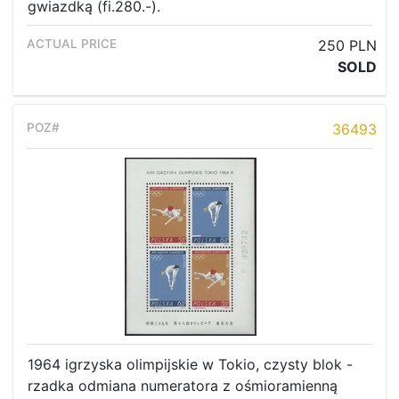
gwiazdką (fi.280.-).
250 PLN
SOLD
36493
1964 igrzyska olimpijskie w Tokio, czysty blok -
rzadka odmiana numeratora z ośmioramienną