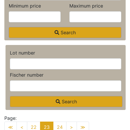
Minimum price
Maximum price
Search
Lot number
Fischer number
Search
Page:
≪
<
22
23
24
>
≫