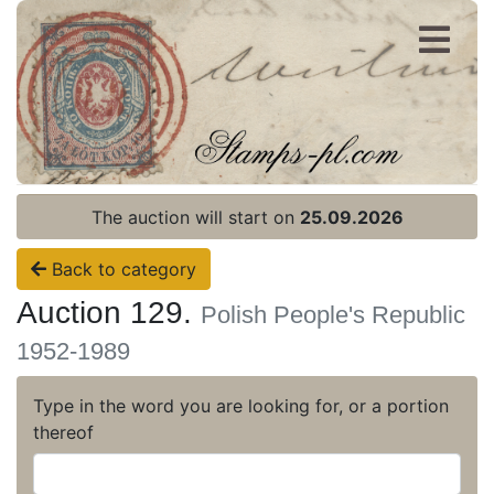
Register
Login
The auction will start on
25.09.2026
Back to category
Auction 129.
Polish People's Republic
1952-1989
Type in the word you are looking for, or a portion
thereof