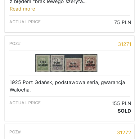
z błędem "brak lewego szeryfa...
Read more
75 PLN
31271
1925 Port Gdańsk, podstawowa seria, gwarancja
Walocha.
155 PLN
SOLD
31272