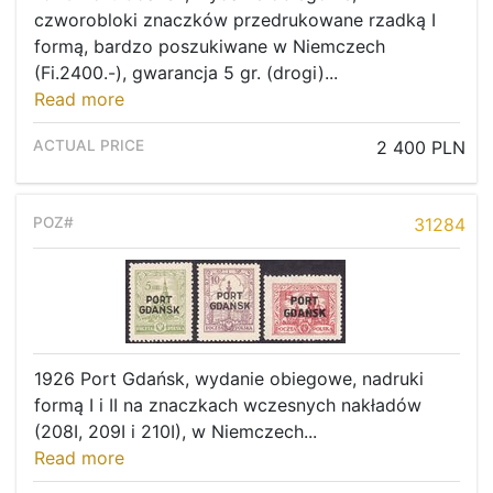
czworobloki znaczków przedrukowane rzadką I
formą, bardzo poszukiwane w Niemczech
(Fi.2400.-), gwarancja 5 gr. (drogi)...
Read more
2 400 PLN
31284
1926 Port Gdańsk, wydanie obiegowe, nadruki
formą I i II na znaczkach wczesnych nakładów
(208I, 209I i 210I), w Niemczech...
Read more