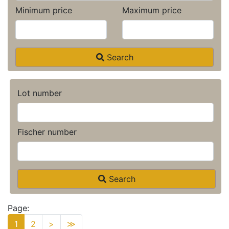
Minimum price
Maximum price
Search
Lot number
Fischer number
Search
Page:
1
2
>
≫