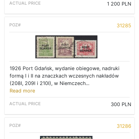
1 200 PLN
31285
1926 Port Gdańsk, wydanie obiegowe, nadruki
formą I i II na znaczkach wczesnych nakładów
(208I, 209I i 210I), w Niemczech...
Read more
300 PLN
31286