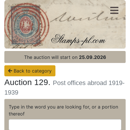
Register
Login
The auction will start on
25.09.2026
Back to category
Auction 129.
Post offices abroad 1919-
1939
Type in the word you are looking for, or a portion
thereof