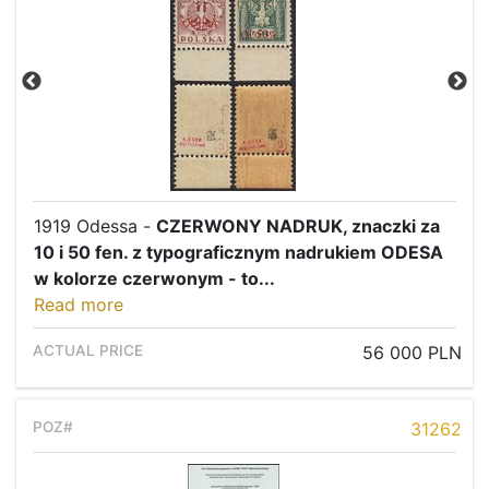
1919 Odessa -
CZERWONY NADRUK, znaczki za
10 i 50 fen. z typograficznym nadrukiem ODESA
w kolorze czerwonym - to...
Read more
56 000 PLN
Home page
31262
Current auction