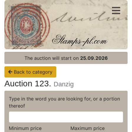
Register
Login
The auction will start on
25.09.2026
Back to category
Auction 123.
Danzig
Type in the word you are looking for, or a portion
thereof
Minimum price
Maximum price