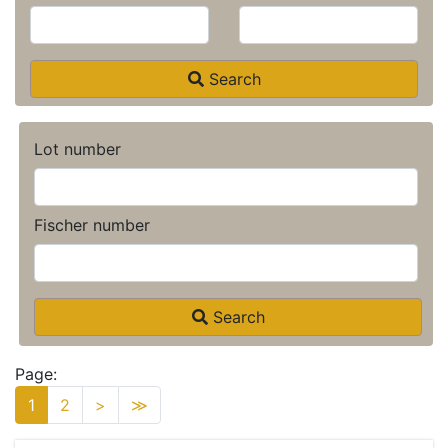
Search
Lot number
Fischer number
Search
Page:
1
2
>
≫