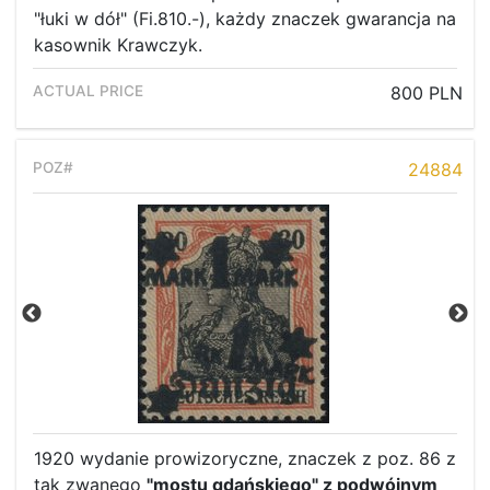
"łuki w dół" (Fi.810.-), każdy znaczek gwarancja na
kasownik Krawczyk.
800 PLN
24884
1920 wydanie prowizoryczne, znaczek z poz. 86 z
tak zwanego
"mostu gdańskiego" z podwójnym