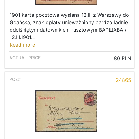
1901 karta pocztowa wysłana 12.III z Warszawy do
Gdańska, znak opłaty unieważniony bardzo ładnie
odciśniętym datownikiem rusztowym ВАРШАВА /
12.III.1901...
Read more
80 PLN
24865
Home page
Current auction