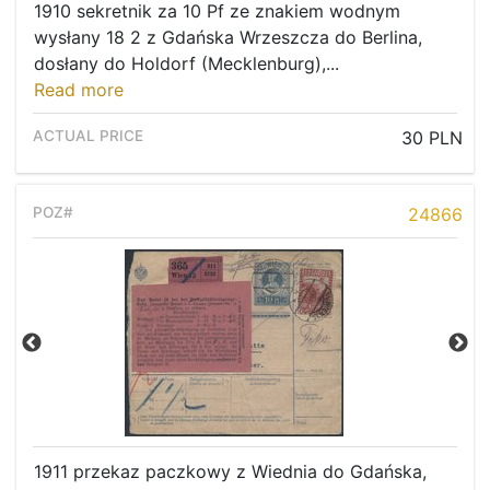
Recent result
1910 sekretnik za 10 Pf ze znakiem wodnym
wysłany 18 2 z Gdańska Wrzeszcza do Berlina,
Archive
dosłany do Holdorf (Mecklenburg),...
Regulation
Read more
Contact
30 PLN
24866
1911 przekaz paczkowy z Wiednia do Gdańska,