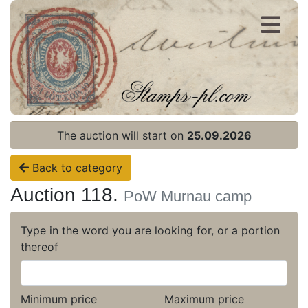
Register
Login
The auction will start on
25.09.2026
Back to category
Auction 118.
PoW Murnau camp
Type in the word you are looking for, or a portion
thereof
Minimum price
Maximum price