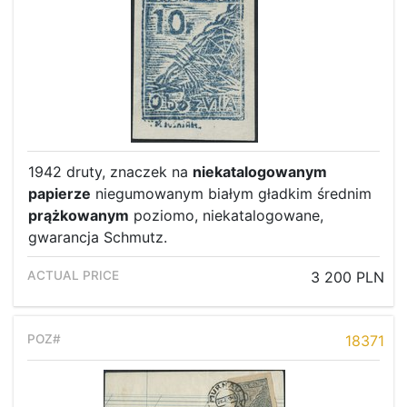
1942 druty, znaczek na
niekatalogowanym
papierze
niegumowanym białym gładkim średnim
prążkowanym
poziomo, niekatalogowane,
gwarancja Schmutz.
3 200 PLN
Home page
18371
Current auction