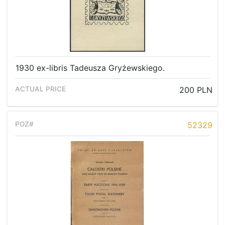
1930 ex-libris Tadeusza Gryżewskiego.
200 PLN
52329
Home page
Current auction
Recent result
Archive