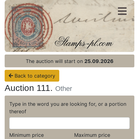
Register
Login
The auction will start on
25.09.2026
Back to category
Auction 111.
Other
Type in the word you are looking for, or a portion
thereof
Minimum price
Maximum price