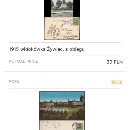
1915 widokówka Żywiec, z obiegu.
30 PLN
9838