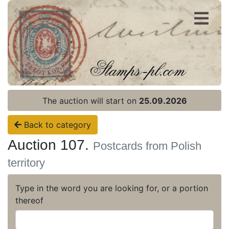
Register
Login
The auction will start on
25.09.2026
Back to category
Auction 107.
Postcards from Polish
territory
Type in the word you are looking for, or a portion
thereof