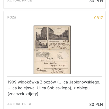
Recent result
30 PLN
Archive
Regulation
9817
Contact
1909 widokówka Złoczów (Ulica Jabłonowskiego,
Ulica kolejowa, Ulica Sobieskiego), z obiegu
(znaczek zdjęty).
80 PLN