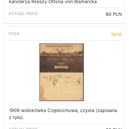
kanclerza Rzeszy Ottona von Bismarcka
80 PLN
9816
Home page
1909 widokówka Częstochowa, czysta (zapisana
z tyłu).
Current auction