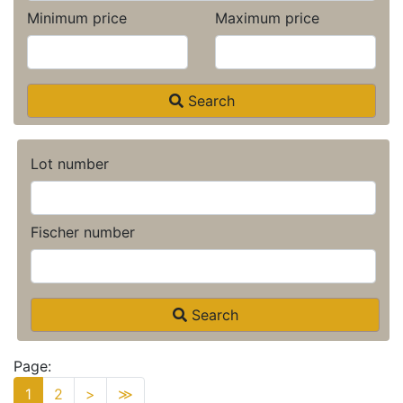
Minimum price
Maximum price
Search
Lot number
Fischer number
Search
Page:
1
2
>
≫