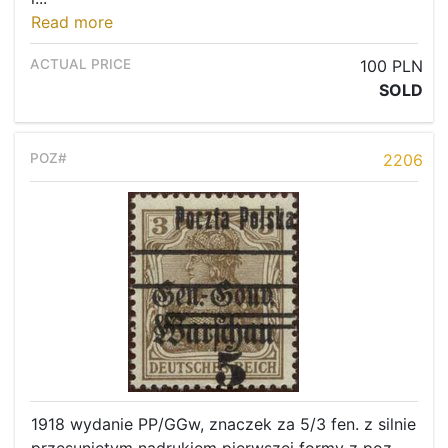
Read more
100 PLN
SOLD
2206
1918 wydanie PP/GGw, znaczek za 5/3 fen. z silnie