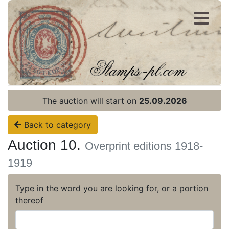
Register
Login
The auction will start on
25.09.2026
Back to category
Auction 10.
Overprint editions 1918-
1919
Type in the word you are looking for, or a portion
thereof