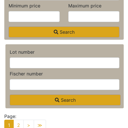
Minimum price
Maximum price
Search
Lot number
Fischer number
Search
Page:
1
2
>
≫