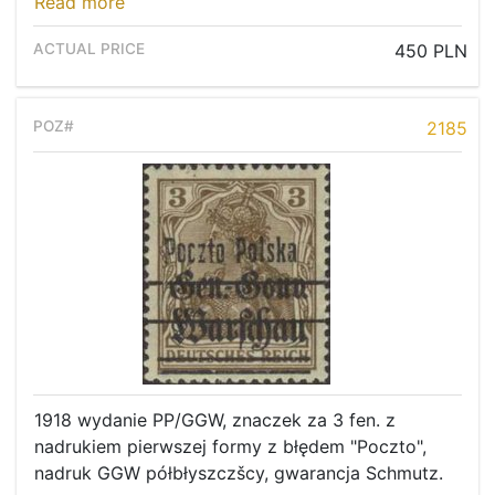
Read more
450 PLN
2185
1918 wydanie PP/GGW, znaczek za 3 fen. z
nadrukiem pierwszej formy z błędem "Poczto",
nadruk GGW półbłyszczšcy, gwarancja Schmutz.