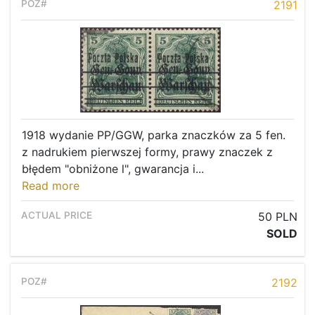
Recent result
2191
Archive
Regulation
Contact
1918 wydanie PP/GGW, parka znaczków za 5 fen.
z nadrukiem pierwszej formy, prawy znaczek z
błędem "obniżone l", gwarancja i...
Read more
50 PLN
SOLD
2192