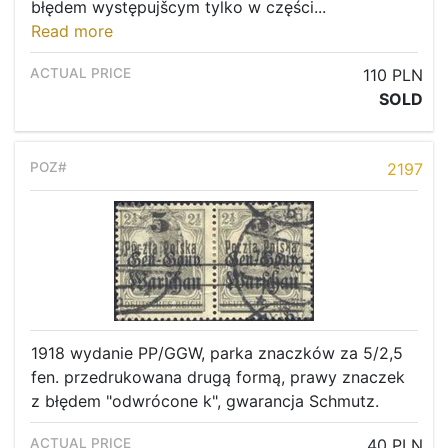
błędem występujšcym tylko w części...
Read more
110 PLN
SOLD
2197
1918 wydanie PP/GGW, parka znaczków za 5/2,5
fen. przedrukowana drugą formą, prawy znaczek
z błędem "odwrócone k", gwarancja Schmutz.
40 PLN