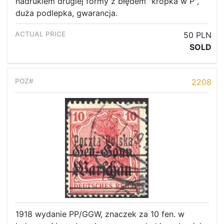
nadrukiem drugiej formy z błędem "kropka w P",
duża podlepka, gwarancja.
50 PLN
SOLD
2208
1918 wydanie PP/GGW, znaczek za 10 fen. w