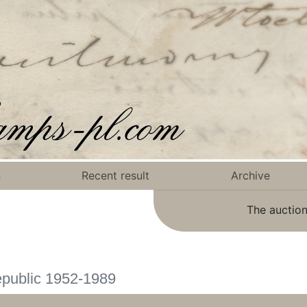
n
Recent result
Archive
The auction
epublic 1952-1989