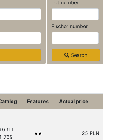
Lot number
Fischer number
Search
Catalog
Features
Actual price
i.631 I
25 PLN
i.769 I