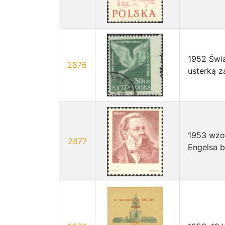
1952 Świ
2876
usterką z
1953 wzo
2877
Engelsa b