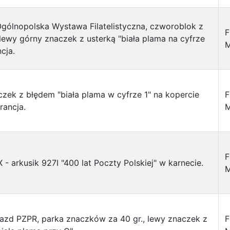
Ogólnopolska Wystawa Filatelistyczna, czworoblok z
F
 lewy górny znaczek z usterką "biała plama na cyfrze
M
cja.
czek z błędem "biała plama w cyfrze 1" na kopercie
F
rancja.
M
F
X - arkusik 927I "400 lat Poczty Polskiej" w karnecie.
M
Zjazd PZPR, parka znaczków za 40 gr., lewy znaczek z
F