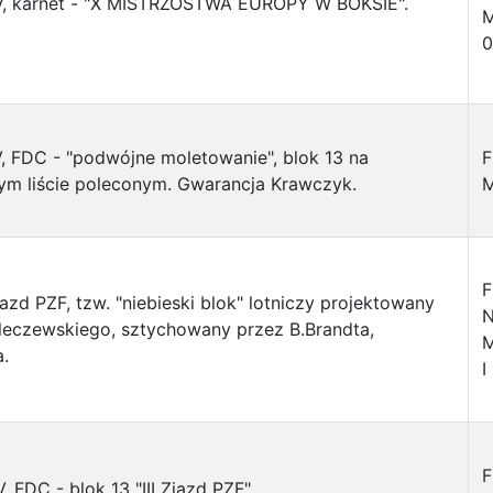
.V, karnet - "X MISTRZOSTWA EUROPY W BOKSIE".
M
, FDC - "podwójne moletowanie", blok 13 na
F
ym liście poleconym. Gwarancja Krawczyk.
M
F
Zjazd PZF, tzw. "niebieski blok" lotniczy projektowany
leczewskiego, sztychowany przez B.Brandta,
M
.
I
F
, FDC - blok 13 "III Zjazd PZF".