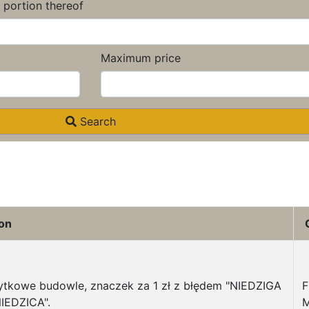
a portion thereof
Maximum price
Search
ion
ytkowe budowle, znaczek za 1 zł z błędem "NIEDZIGA
F
IEDZICA".
M