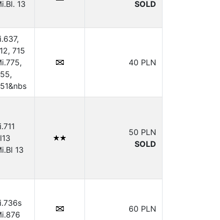
i.Bl. 13
SOLD
i.637,
12, 715
i.775,
40 PLN
55,
51&nbs
i.711
50 PLN
l13
SOLD
i.Bl 13
i.736s
60 PLN
i.876