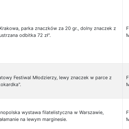
Krakowa, parka znaczków za 20 gr., dolny znaczek z
F
ustrzana odbitka 72 zł".
M
towy Festiwal Młodzierzy, lewy znaczek w parce z
F
okardka".
M
nopolska wystawa filatelistyczna w Warszawie,
F
załamanie na lewym marginesie.
M