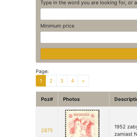
Type in the word you are looking for, or 
Minimum price
Page:
1
2
3
4
>
Poz#
Photos
Descript
1952 zab
2875
zamiast N