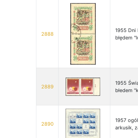
1955 Dni 
2888
błędem "l
1955 Świa
2889
błedem "k
1957 ogól
2890
arkusik, 