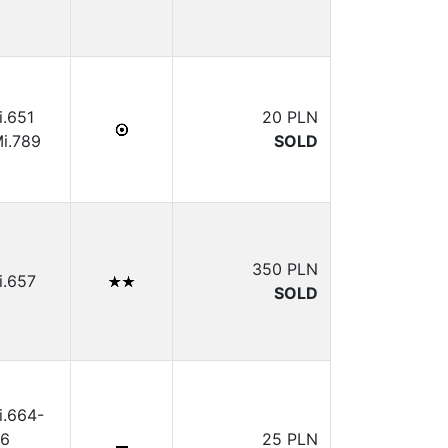
i.651
20 PLN
i.789
SOLD
350 PLN
i.657
SOLD
i.664-
6
25 PLN