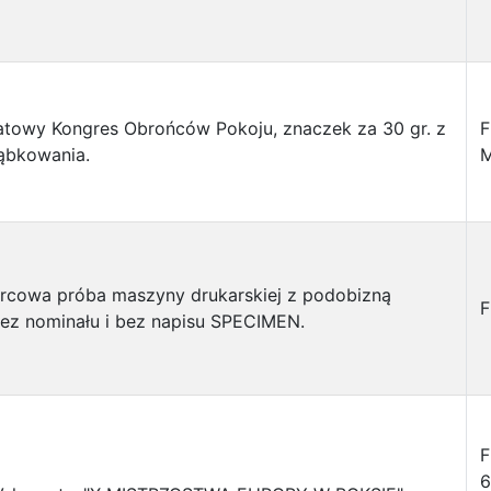
atowy Kongres Obrońców Pokoju, znaczek za 30 gr. z
F
ąbkowania.
M
rcowa próba maszyny drukarskiej z podobizną
F
ez nominału i bez napisu SPECIMEN.
F
6