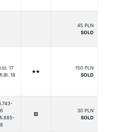
45 PLN
SOLD
i.bl. 17
150 PLN
i.Bl. 18
SOLD
i.743-
6
30 PLN
i.885-
SOLD
88