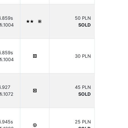
i.859s
50 PLN
i.1004
SOLD
i.859s
30 PLN
i.1004
i.927
45 PLN
i.1072
SOLD
i.945s
25 PLN