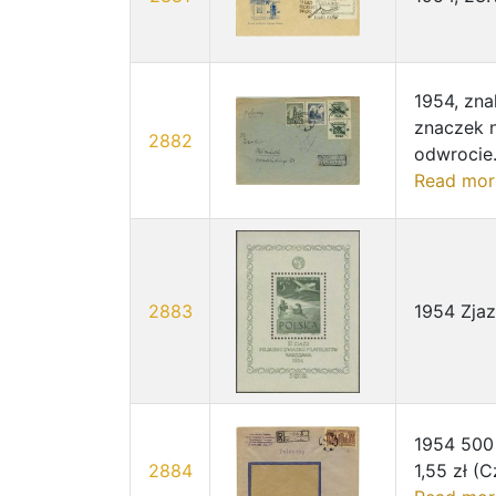
1954, zna
znaczek n
2882
odwrocie.
Read mor
2883
1954 Zjaz
1954 500
2884
1,55 zł (