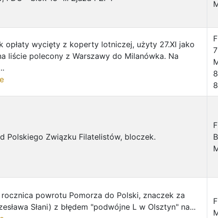
M
F
k opłaty wycięty z koperty lotniczej, użyty 27.XI jako
7
a liście polecony z Warszawy do Milanówka. Na
M
..
8
e
8
F
d Polskiego Związku Filatelistów, bloczek.
B
M
 rocznica powrotu Pomorza do Polski, znaczek za
F
Czesława Słani) z błędem "podwójne L w Olsztyn" na...
M