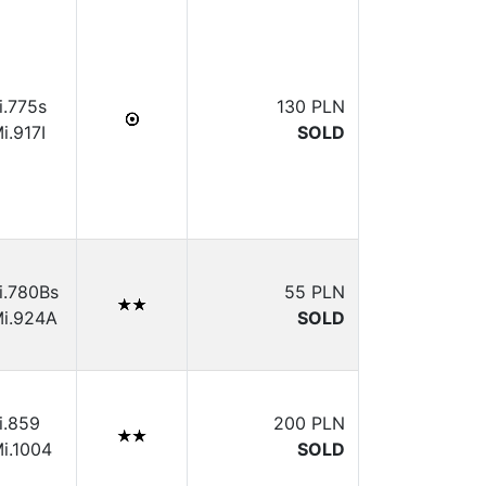
i.775s
130 PLN
i.917I
SOLD
i.780Bs
55 PLN
i.924A
SOLD
i.859
200 PLN
i.1004
SOLD