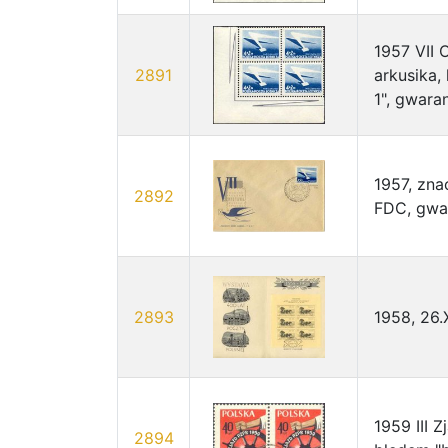
1957 VII 
2891
arkusika,
1", gwaran
1957, zna
2892
FDC, gwa
2893
1958, 26.
1959 III 
2894