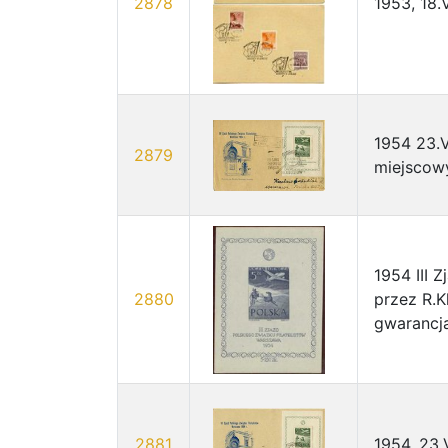
2878
1953, 18
1954 23.V
2879
miejscow
1954 III 
2880
przez R.K
gwarancja
2881
1954, 23.V