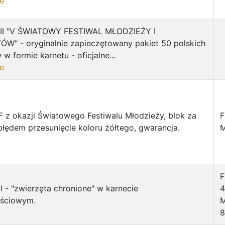
e
VII "V ŚWIATOWY FESTIWAL MŁODZIEŻY I
W" - oryginalnie zapieczętowany pakiet 50 polskich
w formie karnetu - oficjalne...
e
z okazji Światowego Festiwalu Młodzieży, blok za
F
 błędem przesunięcie koloru żółtego, gwarancja.
M
F
III - "zwierzęta chronione" w karnecie
4
ościowym.
M