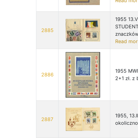
Read mor
1955 13.
STUDENTÓ
2885
znaczków 
Read mor
1955 MWF 
2886
2+1 zł. z
1955, 13.
2887
okoliczn