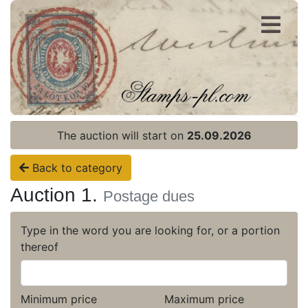
Register
Login
The auction will start on
25.09.2026
Back to category
Auction 1.
Postage dues
Type in the word you are looking for, or a portion
thereof
Minimum price
Maximum price