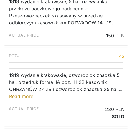
1919 wydanie krakowskie, 5 hal. na wycinku
Current auction
przekazu paczkowego nadanego z
Rzeszowaznaczek skasowany w urzędzie
Recent result
odbiorczym kasownikiem ROZWADÓW 14.II.19.
Archive
150 PLN
Regulation
Contact
143
1919 wydanie krakowskie, czworoblok znaczka 5
hal. przedruk formą IIA poz. 11-22 kasownik
CHRZANÓW 27.I.19 i czworoblok znaczka 25 hal....
Read more
230 PLN
SOLD