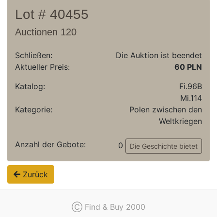
Lot # 40455
Auctionen 120
Schließen:
Die Auktion ist beendet
Aktueller Preis:
60 PLN
Katalog:
Fi.96B
Mi.114
Kategorie:
Polen zwischen den
Weltkriegen
Anzahl der Gebote:
0
Die Geschichte bietet
Zurück
Ⓒ Find & Buy 2000