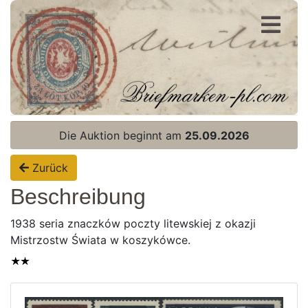
Registrierung
Login
Die Auktion beginnt am
25.09.2026
Zurück
Beschreibung
1938 seria znaczków poczty litewskiej z okazji
Mistrzostw Świata w koszykówce.
Home page
Aktuelle Auktion