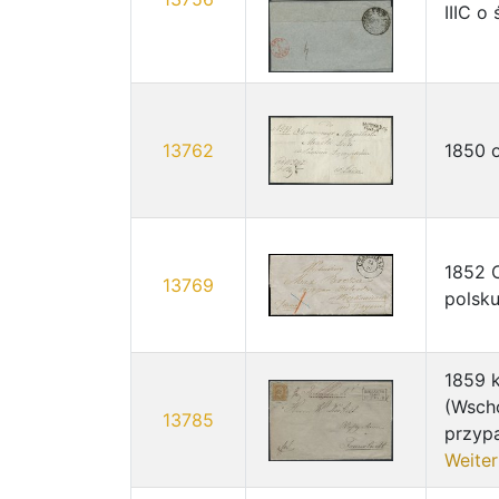
IIIC 
13762
1850 o
1852 C
13769
polsku
1859 k
(Wsch
13785
przyp
Weiter