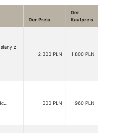
Der
Der Preis
Kaufpreis
słany z
2 300 PLN
1 800 PLN
c...
600 PLN
960 PLN