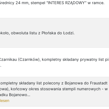
o średnicy 24 mm, stempel "INTERES RZĄDOWY" w ramce.
koło, obwoluta listu z Płońska do Łodzi.
zarnikau (Czarnków), kompletny składany prywatny list p
.
ompletny składany list polecony z Bojanowa do Fraustadt
owa), końcowy okres stosowania stempli numerowych - w
adku Bojanowo...
lesen