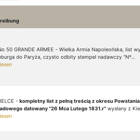
reibung
No 50 GRANDE ARMEE - Wielka Armia Napoleońska, list wy
urga do Paryża, czysto odbity stempel nadawczy "Nº...
lesen
KIELCE -
kompletny list z pełną treścią z okresu Powstania
padowego datowany "26 Mca Lutego 1831.r"
wysłany z Kiel
lesen