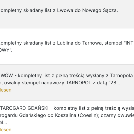
kompletny składany list z Lwowa do Nowego Sącza.
ompletny składany list z Lublina do Tarnowa, stempel "IN
OWY".
WÓW - kompletny list z pełną treścią wysłany z Tarnopola
, owalny stempel nadawczy TARNOPOL z datą "28...
lesen
TAROGARD GDAŃSKI - kompletny list z pełną treścią wysła
rogardu Gdańskiego do Koszalina (Coeslin); czarny dwuw
l...
lesen