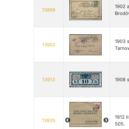
1902 a
13896
Brodó
1903 
13902
Tarno
13913
1908 
1912 l
13935
505.