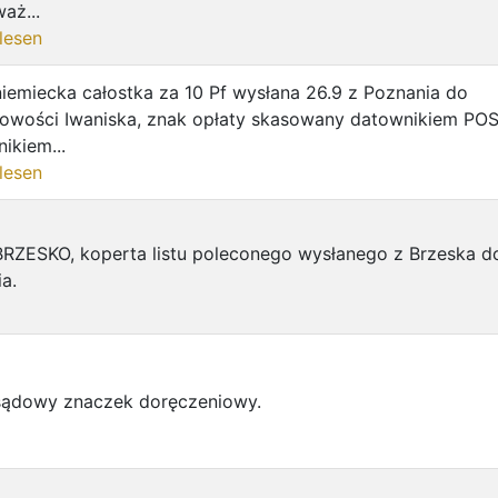
aż...
lesen
iemiecka całostka za 10 Pf wysłana 26.9 z Poznania do
cowości Iwaniska, znak opłaty skasowany datownikiem PO
ikiem...
lesen
BRZESKO, koperta listu poleconego wysłanego z Brzeska d
a.
sądowy znaczek doręczeniowy.