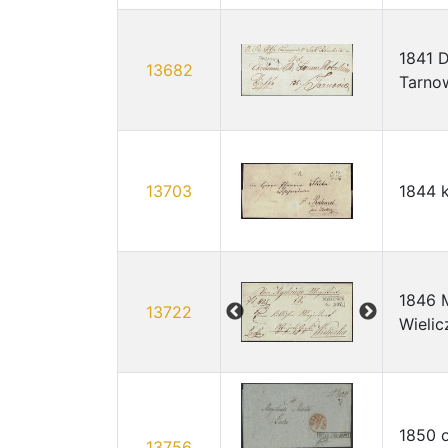
1841 D
13682
Tarnow
13703
1844 k
1846 M
13722
Wielic
1850 o
13756