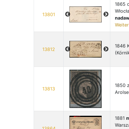
1865 o
Włocł
13801
nada
Weiter
1846 K
13812
(Kórni
1850 
13813
Arols
1881
m
Warsz
13864