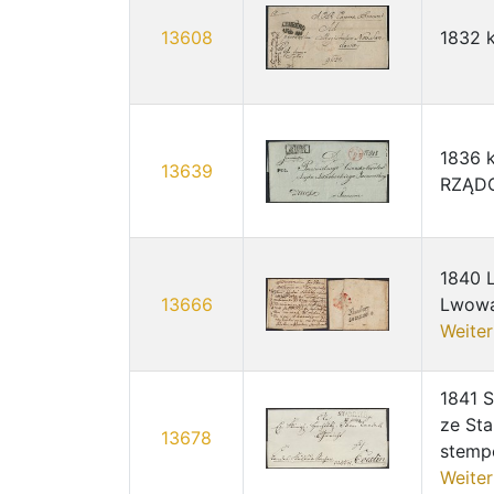
13608
1832 
1836 k
13639
RZĄD
1840 L
13666
Lwowa
Weiter
1841 S
ze Sta
13678
stempe
Weiter