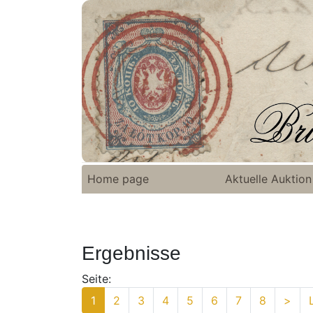
Home page
Aktuelle Auktion
Ergebnisse
Seite:
1
2
3
4
5
6
7
8
>