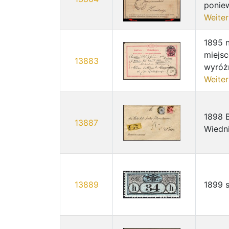
poniew
Weiter
1895 n
miejs
13883
wyróżn
Weiter
1898 
13887
Wiedni
13889
1899 