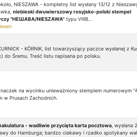
koło, NIESZAWA - kompletny list wysłany 13/12 z Nieszaw
awka,
niebieski dwuwierszowy rosyjsko-polski stempel
wczy "НЕШАВА/NIESZAWA"
typu VIIIB...
lesen
URNICK - KÓRNIK, list towarzyszący paczce wysłanej z Ku
k) do Śremu. Treść listu napisana po polsku.
znaczek na wycinku unieważniony stemplem numerowym "4
en w Prusach Zachodnich.
akulatura - wadliwie przycięta karta pocztowa
, wysłana 2
awy do Hamburga; bardzo ciekawy i rzadko spotykany wa