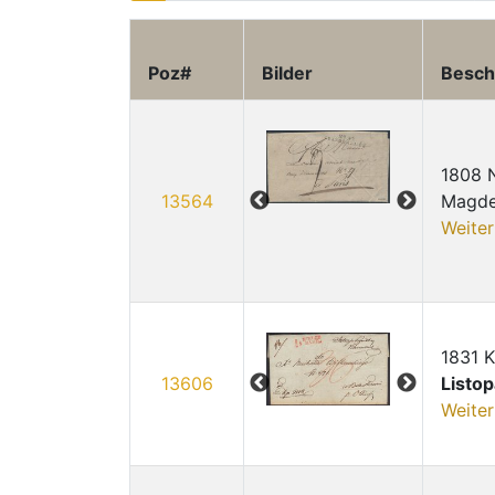
Poz#
Bilder
Besch
1808 
13564
Magdeb
Weiter
1831 
13606
Listo
Weiter