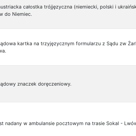
ustriacka całostka trójjęzyczna (niemiecki, polski i ukraińsk
w do Niemiec.
sądowa kartka na trzyjęzycznym formularzu z Sądu zw Ża
wa.
sądowy znaczek doręczeniowy.
ist nadany w ambulansie pocztowym na trasie Sokal - Lwó