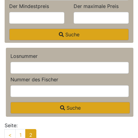
Der Mindestpreis
Der maximale Preis
Home page
Suche
Aktuelle Auktion
letzte Ergebnisse
Losnummer
Archiv
Bedingungen
Nummer des Fischer
Kontakt
Suche
Seite:
<
1
2