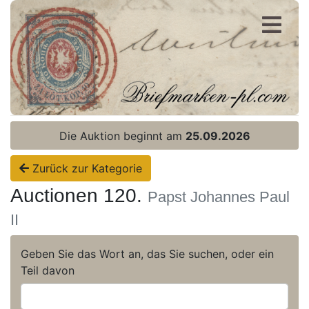
Registrierung
Login
Die Auktion beginnt am
25.09.2026
Zurück zur Kategorie
Auctionen 120.
Papst Johannes Paul
II
Geben Sie das Wort an, das Sie suchen, oder ein
Teil davon