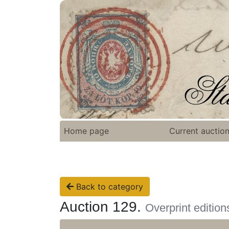
Home page
Current auctio
Back to category
Auction 129.
Overprint editio