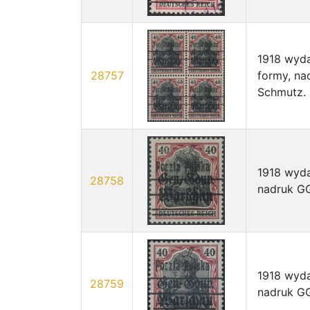
1918 wyda
28757
formy, na
Schmutz.
1918 wyda
28758
nadruk GG
1918 wyda
28759
nadruk GG