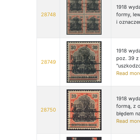
1918 wyda
28748
formy, le
i oznacze
1918 wyda
poz. 39 z
28749
"uszkodzon
Read mor
1918 wyda
formą, z 
28750
błędem na.
Read mor