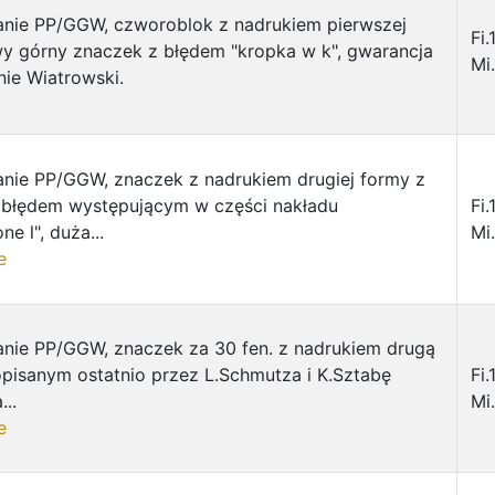
nie PP/GGW, czworoblok z nadrukiem pierwszej
Fi.
wy górny znaczek z błędem "kropka w k", gwarancja
Mi.
nie Wiatrowski.
nie PP/GGW, znaczek z nadrukiem drugiej formy z
 błędem występującym w części nakładu
Fi.
e l", duża...
Mi.
e
nie PP/GGW, znaczek za 30 fen. z nadrukiem drugą
opisanym ostatnio przez L.Schmutza i K.Sztabę
Fi.
..
Mi.
e