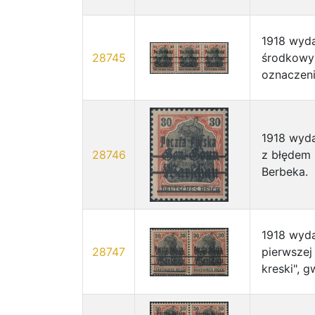
1918 wyda
28745
środkowy 
oznaczeni
1918 wyda
28746
z błędem "
Berbeka.
1918 wyd
28747
pierwszej
kreski", g