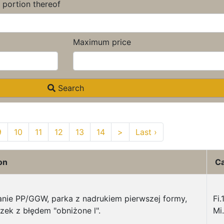
a portion thereof
Maximum price
Search
9
10
11
12
13
14
>
Last ›
on
Ca
nie PP/GGW, parka z nadrukiem pierwszej formy,
Fi.
zek z błędem "obniżone l".
Mi.