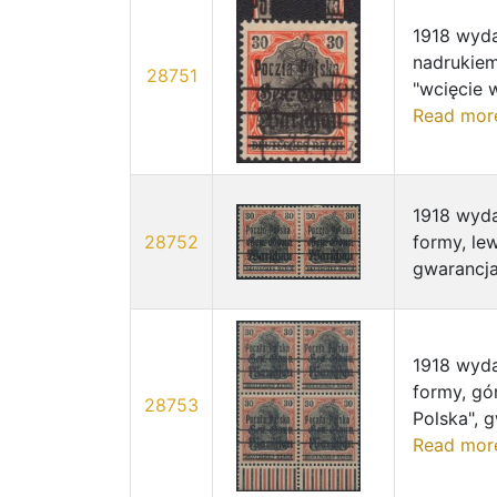
1918 wyda
nadrukiem
28751
"wcięcie w
Read mor
1918 wyda
28752
formy, le
gwarancja
1918 wyda
formy, gó
28753
Polska", g
Read mor