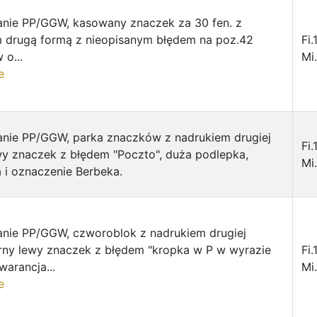
nie PP/GGW, kasowany znaczek za 30 fen. z
 drugą formą z nieopisanym błędem na poz.42
Fi.
 o...
Mi.
e
nie PP/GGW, parka znaczków z nadrukiem drugiej
Fi.
wy znaczek z błędem "Poczto", duża podlepka,
Mi.
 i oznaczenie Berbeka.
nie PP/GGW, czworoblok z nadrukiem drugiej
rny lewy znaczek z błędem "kropka w P w wyrazie
Fi.
warancja...
Mi.
e