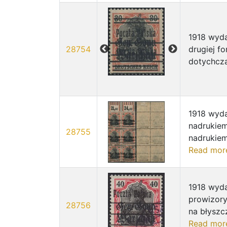
1918 wyd
28754
drugiej f
dotychcza
1918 wyd
nadrukiem
28755
nadrukiem
Read mor
1918 wyd
prowizory
28756
na błyszc
Read mor