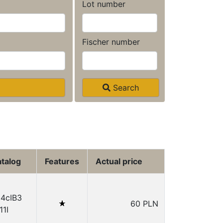
Lot number
Fischer number
Search
talog
Features
Actual price
14cIB3
60 PLN
11I