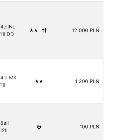
14cIINp
12 000 PLN
.11IIDD
.14cI MK
1 200 PLN
11I
15aII
100 PLN
12II