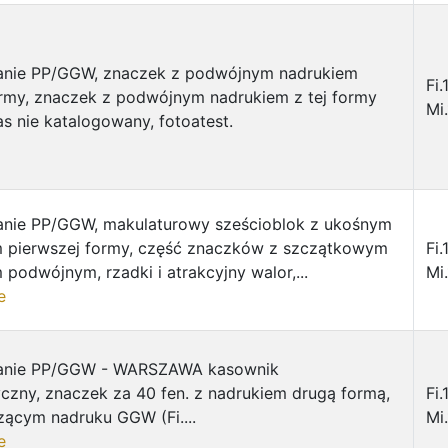
anie PP/GGW, znaczek z podwójnym nadrukiem
Fi.
ormy, znaczek z podwójnym nadrukiem z tej formy
Mi
s nie katalogowany, fotoatest.
anie PP/GGW, makulaturowy sześcioblok z ukośnym
 pierwszej formy, część znaczków z szczątkowym
Fi
 podwójnym, rzadki i atrakcyjny walor,...
Mi.
e
anie PP/GGW - WARSZAWA kasownik
czny, znaczek za 40 fen. z nadrukiem drugą formą,
Fi.
zącym nadruku GGW (Fi....
Mi.
e