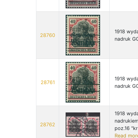
1918 wyda
28760
nadruk GG
1918 wyda
28761
nadruk GG
1918 wyda
nadrukiem
28762
poz.16 "kr
Read mor