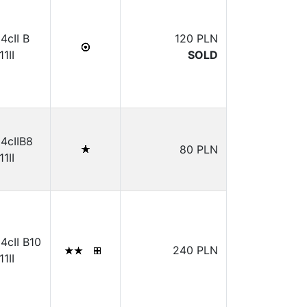
14cII B
120 PLN
11II
SOLD
14cIIB8
80 PLN
11II
14cII B10
240 PLN
11II