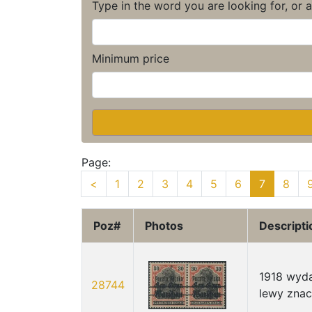
Type in the word you are looking for, or 
Minimum price
Page:
<
1
2
3
4
5
6
7
8
Poz#
Photos
Descripti
1918 wyda
28744
lewy znac