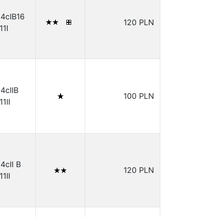
14cIB16
120 PLN
11I
14cIIB
100 PLN
11II
14cII B
120 PLN
11II