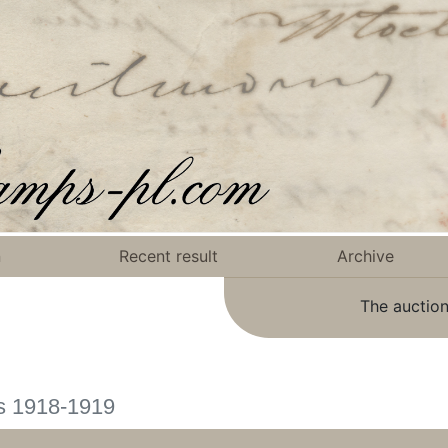
n
Recent result
Archive
The auction
ns 1918-1919